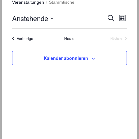
Veranstaltungen
Stammtische
Anstehende
Vera
Veranst
Suche
Liste
Datum
Ansi
Suche
wählen.
Navi
Veranstaltungen
Vorherige
Heute
und
Nächste
Veranstaltunge
Ansicht
Kalender abonnieren
Navigat