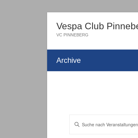
Vespa Club Pinneb
VC PINNEBERG
Archive
Veranstaltungen
Bitte
Schlüsselwort
Suche
eingeben.