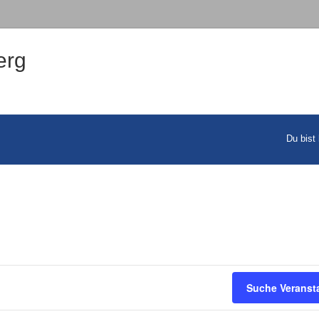
erg
Du bist 
Suche Veranst