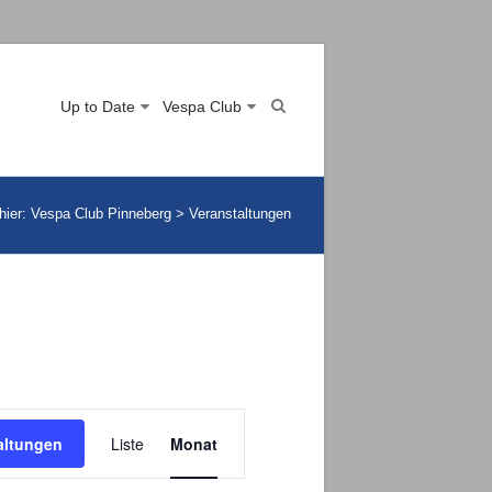
Up to Date
Vespa Club
hier:
Vespa Club Pinneberg
>
Veranstaltungen
Veranstaltung
altungen
Liste
Monat
Ansichten-