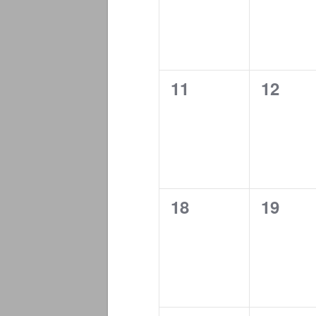
0
0
11
12
Veranstaltungen,
Verans
0
0
18
19
Veranstaltungen,
Verans