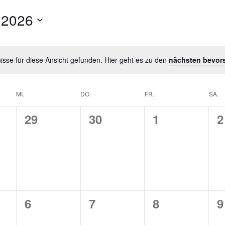
 2026
sse für diese Ansicht gefunden. Hier geht es zu den
nächsten bevor
MI.
DO.
FR.
SA.
0
0
0
0
29
30
1
2
taltungen,
Veranstaltungen,
Veranstaltungen,
Veranstaltu
V
0
0
0
0
6
7
8
9
taltungen,
Veranstaltungen,
Veranstaltungen,
Veranstaltu
V