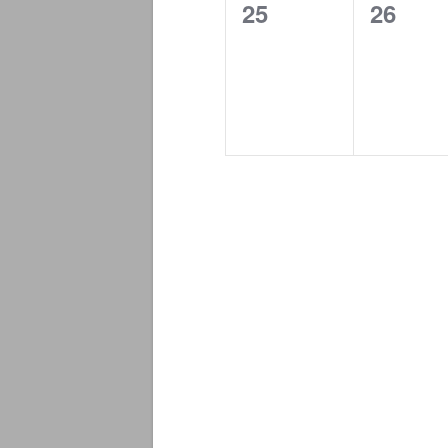
0
0
25
26
Veranstaltungen,
Verans