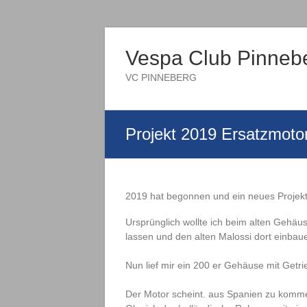
Vespa Club Pinneb
VC PINNEBERG
Projekt 2019 Ersatzmot
2019 hat begonnen und ein neues Projekt
Ursprünglich wollte ich beim alten Gehä
lassen und den alten Malossi dort einbau
Nun lief mir ein 200 er Gehäuse mit Get
Der Motor scheint. aus Spanien zu komm