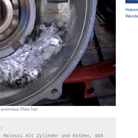
Haben
Werden
neinlass Platz hat.
g:
 Malossi Alt Zylinder und Kolben, S&S 