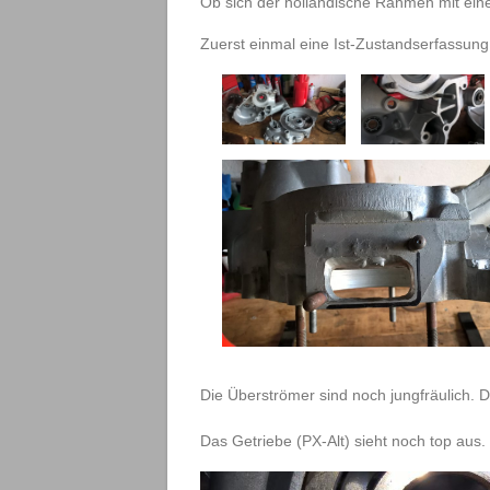
Ob sich der holländische Rahmen mit ein
Zuerst einmal eine Ist-Zustandserfassung
Die Überströmer sind noch jungfräulich. D
Das Getriebe (PX-Alt) sieht noch top aus.