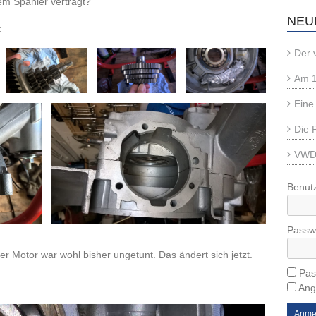
em Spanier verträgt?
NEU
:
Der 
Am 1
Eine
Die 
VWD 
Benut
Passw
er Motor war wohl bisher ungetunt. Das ändert sich jetzt.
Pas
Ang