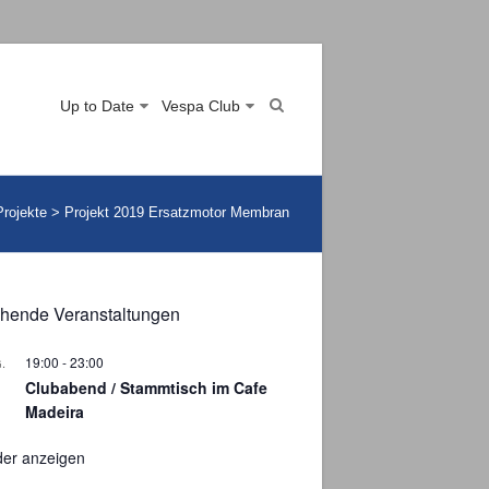
Up to Date
Vespa Club
Projekte
>
Projekt 2019 Ersatzmotor Membran
hende Veranstaltungen
19:00
-
23:00
.
Clubabend / Stammtisch im Cafe
Madeira
der anzeigen