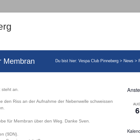
erg
or Membran
Du bist hier:
Vespa Club Pinneberg
>
News
>
Anste
 steht an.
use den Riss an der Aufnahme der Nebenwelle schweissen
AUG
6
en.
riebe für Membran über den Weg. Danke Sven.
Kalen
en (9DN).