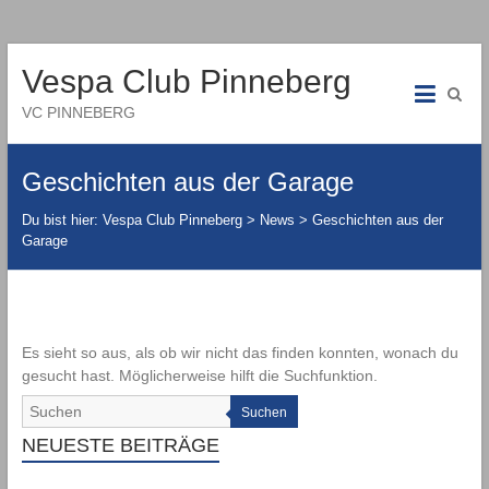
Vespa Club Pinneberg
VC PINNEBERG
Geschichten aus der Garage
Du bist hier:
Vespa Club Pinneberg
>
News
>
Geschichten aus der
Garage
Es sieht so aus, als ob wir nicht das finden konnten, wonach du
gesucht hast. Möglicherweise hilft die Suchfunktion.
Suchen
NEUESTE BEITRÄGE