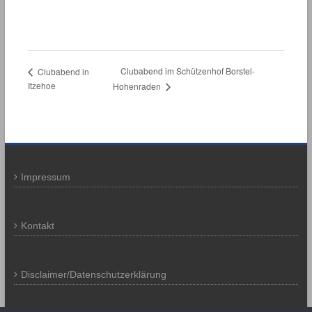
Clubabend im Schützenhof Borstel-
Clubabend in
Itzehoe
Hohenraden
Impressum
Kontakt
Disclaimer/Datenschutzerklärung