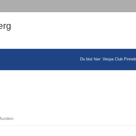
erg
Du bist hier:
Vespa Club Pinneb
efunden.