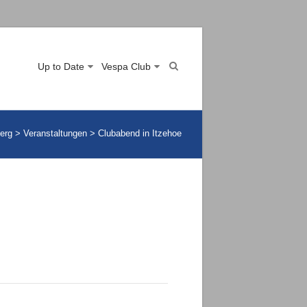
Up to Date
Vespa Club
erg
>
Veranstaltungen
>
Clubabend in Itzehoe