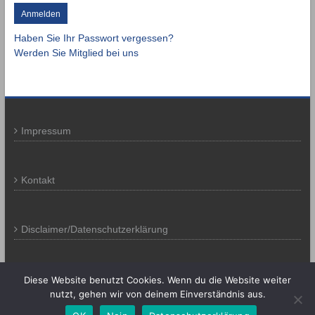
Haben Sie Ihr Passwort vergessen?
Werden Sie Mitglied bei uns
Impressum
Kontakt
Disclaimer/Datenschutzerklärung
Diese Website benutzt Cookies. Wenn du die Website weiter
Copyright 2026
Vespa Club Pinneberg
nutzt, gehen wir von deinem Einverständnis aus.